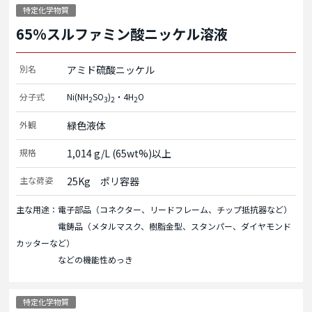
特定化学物質
65%スルファミン酸ニッケル溶液
別名
アミド硫酸ニッケル
分子式
Ni(NH
SO
)
・4H
O
2
3
2
2
外観
緑色液体
規格
1,014 g/L (65wt%)以上
主な荷姿
25Kg　ポリ容器
主な用途：電子部品（コネクター、リードフレーム、チップ抵抗器など）
電鋳品（メタルマスク、樹脂金型、スタンパー、ダイヤモンド
カッターなど）
などの機能性めっき
特定化学物質