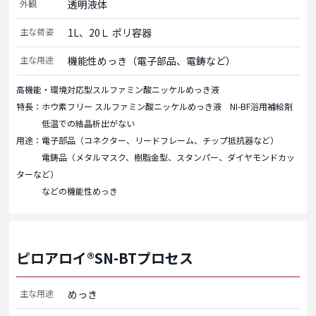
外観
透明液体
主な荷姿
1L、20Ｌ ポリ容器
主な用途
機能性めっき（電子部品、電鋳など）
高機能・環境対応型スルファミン酸ニッケルめっき液
特長：ホウ素フリー スルファミン酸ニッケルめっき液 NI-BF浴用補給剤
低温での結晶析出がない
用途：電子部品（コネクター、リードフレーム、チップ抵抗器など）
電鋳品（メタルマスク、樹脂金型、スタンパー、ダイヤモンドカッ
ターなど）
などの機能性めっき
ピロアロイ®SN-BTプロセス
主な用途
めっき