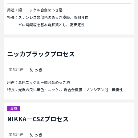
用途：錫ーニッケル合金めっき浴
特長：ステンレス類似色のめっき皮膜、高耐食性
ピロ燐酸塩を基本電解質とし、高安定性
ニッカブラックプロセス
主な用途
めっき
用途：黒色ニッケルー錫合金めっき浴
特長：光沢の良い黒色・ニッケル-錫合金皮膜 ノンシアン浴・無臭性
毒物
NIKKA－CSZプロセス
主な用途
めっき