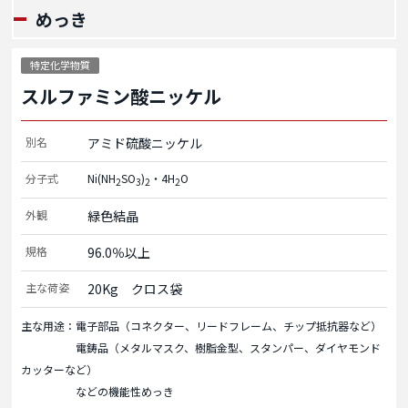
めっき
特定化学物質
スルファミン酸ニッケル
別名
アミド硫酸ニッケル
分子式
Ni(NH
SO
)
・4H
O
2
3
2
2
外観
緑色結晶
規格
96.0％以上
主な荷姿
20Kg　クロス袋
主な用途：電子部品（コネクター、リードフレーム、チップ抵抗器など）
電鋳品（メタルマスク、樹脂金型、スタンパー、ダイヤモンド
カッターなど）
などの機能性めっき