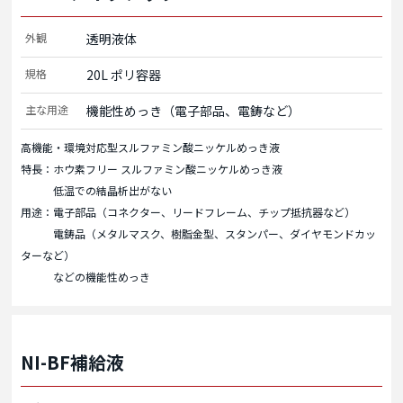
外観
透明液体
規格
20L ポリ容器
主な用途
機能性めっき（電子部品、電鋳など）
高機能・環境対応型スルファミン酸ニッケルめっき液
特長：ホウ素フリー スルファミン酸ニッケルめっき液
低温での結晶析出がない
用途：電子部品（コネクター、リードフレーム、チップ抵抗器など）
電鋳品（メタルマスク、樹脂金型、スタンパー、ダイヤモンドカッ
ターなど）
などの機能性めっき
NI-BF補給液