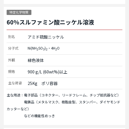
特定化学物質
60%スルファミン酸ニッケル溶液
別名
アミド硫酸ニッケル
分子式
Ni(NH
SO
)
・4H
O
2
3
2
2
外観
緑色液体
規格
900 g/L (60wt%)以上
主な荷姿
25Kg　ポリ容器
主な用途：電子部品（コネクター、リードフレーム、チップ抵抗器など）
電鋳品（メタルマスク、樹脂金型、スタンパー、ダイヤモンド
カッターなど）
などの機能性めっき