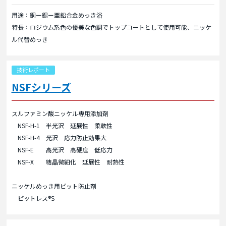
用途：銅ー錫ー亜鉛合金めっき浴
特長：ロジウム系色の優美な色調でトップコートとして使用可能、ニッケ
ル代替めっき
技術レポート
NSFシリーズ
スルファミン酸ニッケル専用添加剤
NSF-H-1 半光沢 延展性 柔軟性
NSF-H-4 光沢 応力防止効果大
NSF-E 高光沢 高硬度 低応力
NSF-X 結晶微細化 延展性 耐熱性
ニッケルめっき用ピット防止剤
ピットレス®S