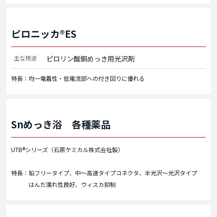
ピロニッカ®ES
主な用途
ピロリン酸銅めっき用光沢剤
特長：均一電着性・低電流部への付き回りに優れる
Snめっき浴 各種薬品
UTB®シリーズ（石原ケミカル株式会社製）
特長：鉛フリータイプ、中～高速タイプコネクタ、半光沢～光沢タイプ
はんだ濡れ性良好、ウィスカ抑制