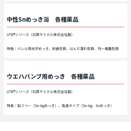
中性Snめっき浴 各種薬品
UTB®シリーズ（石原ケミカル株式会社製）
特長：バレル用光沢めっき、耐食性良、はんだ濡れ性良、均一電着性良
ウエハバンプ用めっき 各種薬品
UTB®シリーズ（石原ケミカル株式会社製）
特長：鉛フリー（Sn-Agめっき）、高速タイプ（Sn-Ag、Snめっき）