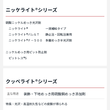
ニッケライト®シリーズ
硫酸ニッケルめっき光沢剤
ニッケライト® 一液補給タイプ
ニッケライト®バレルＴ 静止浴・回転浴兼用
ニッケライト®Ｆ－５００ 多層めっき半光沢剤
ニッケルめっき用ピット防止剤
ピットレス®S
クッペライト®シリーズ
主な用途
装飾・下地めっき用硫酸銅めっき添加剤
特長：光沢・高温耐久性などの皮膜が得られる