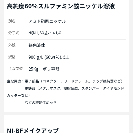
高純度60%スルファミン酸ニッケル溶液
別名
アミド硫酸ニッケル
分子式
Ni(NH
SO
)
・4H
O
2
3
2
2
外観
緑色液体
規格
900 g/L (60wt%)以上
主な荷姿
25Kg　ポリ容器
主な用途：電子部品（コネクター、リードフレーム、チップ抵抗器など）
電鋳品（メタルマスク、樹脂金型、スタンパー、ダイヤモンド
カッターなど）
などの機能性めっき
NI-BFメイクアップ