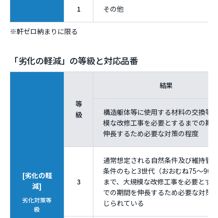
1
その他
※軒ゼロ納まりに限る
「劣化の軽減」の等級と対応品番
結果
等
構造躯体等に使用する材料の交換等
級
模な改修工事を必要とするまでの期
伸長するため必要な対策の程度
通常想定される自然条件及び維持管
条件のもと3世代（おおむね75〜90
[劣化の軽
3
まで、大規模な改修工事を必要とす
減]
での期間を伸長するため必要な対策
劣化対策等
じられている
級