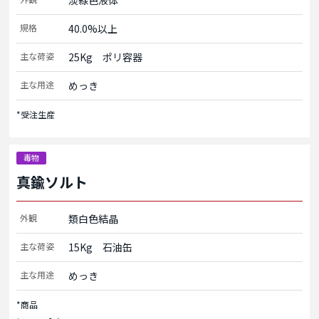
淡緑色液体
規格
40.0%以上
主な荷姿
25Kg　ポリ容器
主な用途
めっき
*受注生産
毒物
真鍮ソルト
外観
類白色結晶
主な荷姿
15Kg　石油缶
主な用途
めっき
*商品