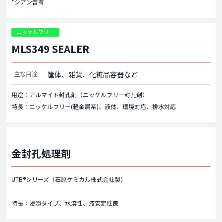
*シアン含有
ニッケルフリー
MLS349 SEALER
主な用途
筐体、雑貨、化粧品容器など
用途：アルマイト封孔剤（ニッケルフリー封孔剤）
特長：ニッケルフリー(軽金属系)、液体、環境対応、排水対応
金封孔処理剤
UTB®シリーズ（石原ケミカル株式会社製）
特長：浸漬タイプ、水溶性、液安定性良