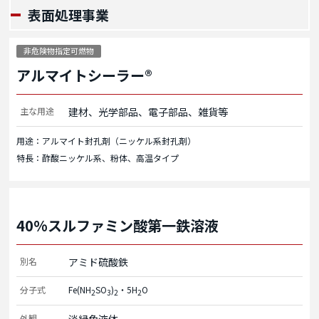
表面処理事業
非危険物指定可燃物
アルマイトシーラー®
主な用途
建材、光学部品、電子部品、雑貨等
用途：アルマイト封孔剤（ニッケル系封孔剤）
特長：酢酸ニッケル系、粉体、高温タイプ
40%スルファミン酸第一鉄溶液
別名
アミド硫酸鉄
分子式
Fe(NH
SO
)
・5H
O
2
3
2
2
外観