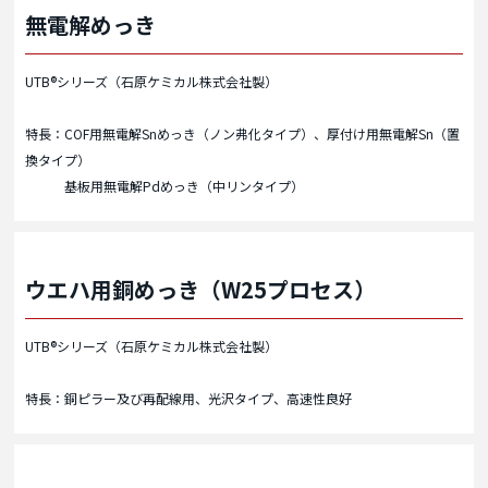
無電解めっき
UTB®シリーズ（石原ケミカル株式会社製）
特長：COF用無電解Snめっき（ノン弗化タイプ）、厚付け用無電解Sn（置
換タイプ）
基板用無電解Pdめっき（中リンタイプ）
ウエハ用銅めっき（W25プロセス）
UTB®シリーズ（石原ケミカル株式会社製）
特長：銅ピラー及び再配線用、光沢タイプ、高速性良好