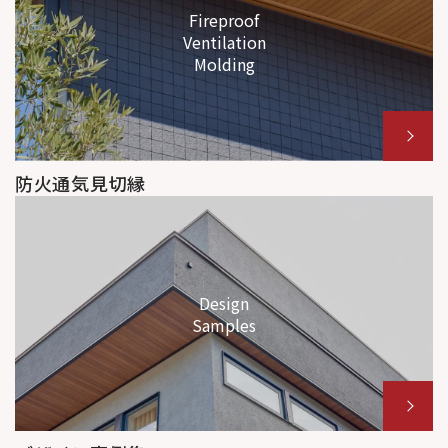
Fireproof
Ventilation
Molding
防火通気見切縁
Design
Samples