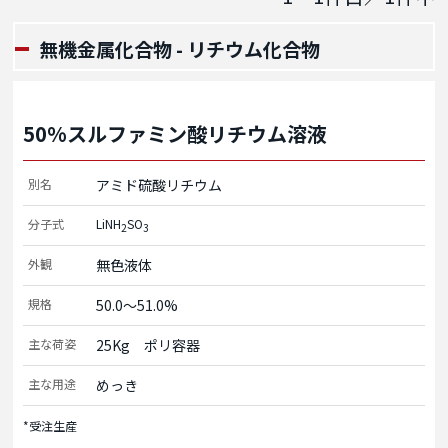
無機金属化合物 - リチウム化合物
50%スルファミン酸リチウム溶液
別名
アミド硫酸リチウム
分子式
LiNH
SO
2
3
外観
無色液体
規格
50.0～51.0%
主な荷姿
25Kg　ポリ容器
主な用途
めっき
*受注生産