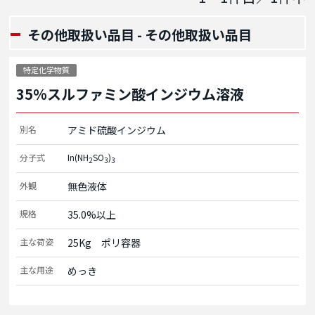
その他取扱い品⽬ - その他取扱い品目
特定化学物質
35%スルファミン酸インジウム溶液
別名
アミド硫酸インジウム
分子式
In(NH
SO
)
2
3
3
外観
無色液体
規格
35.0%以上
主な荷姿
25Kg　ポリ容器
主な用途
めっき