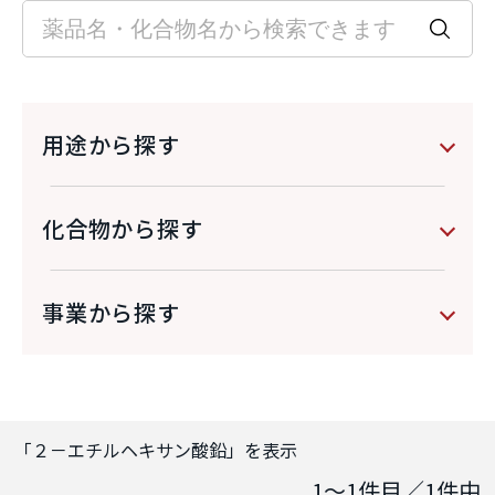
用途から探す
化合物から探す
事業から探す
「
２－エチルヘキサン酸鉛
」を表示
1～1
件目／
1
件中