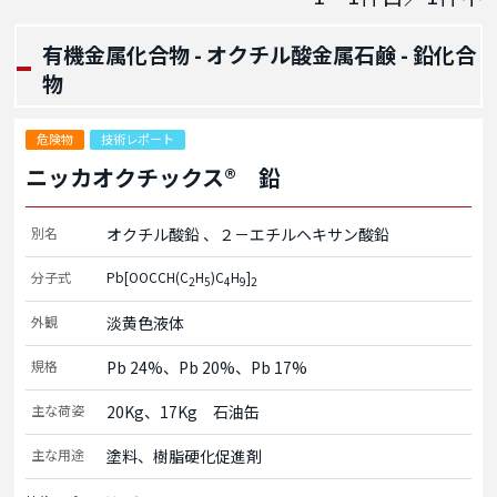
有機金属化合物 - オクチル酸金属石鹸 - 鉛化合
物
危険物
技術レポート
ニッカオクチックス® 鉛
別名
オクチル酸鉛
２－エチルヘキサン酸鉛
分子式
Pb[OOCCH(C
H
)C
H
]
2
5
4
9
2
外観
淡黄色液体
規格
Pb 24%、Pb 20%、Pb 17%
主な荷姿
20Kg、17Kg　石油缶
主な用途
塗料、樹脂硬化促進剤