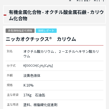
有機金属化合物 - オクチル酸金属石鹸 - カリウ
ム化合物
非危険物指定可燃物
技術レポート
ニッカオクチックス® カリウム
別名
オクチル酸カリウム
２－エチルヘキサン酸カリ
ウム
分子式
K[OOCCH(C
H
)C
H
]
2
5
4
9
外観
淡黄色液体
規格
K 10%
主な荷姿
17Kg　石油缶
主な用途
塗料、樹脂硬化促進剤