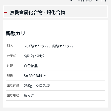
無機金属化合物 - 錫化合物
錫酸カリ
別名
スズ酸カリウム
錫酸カリウム
分子式
K
SnO
・3H
O
2
3
2
外観
白色結晶
規格
Sn 39.0%以上
主な荷姿
25Kg　クロス袋
主な用途
めっき