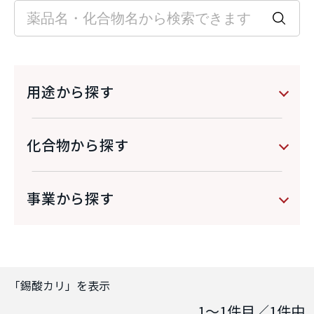
用途から探す
化合物から探す
事業から探す
「
錫酸カリ
」を表示
1～1
件目／
1
件中