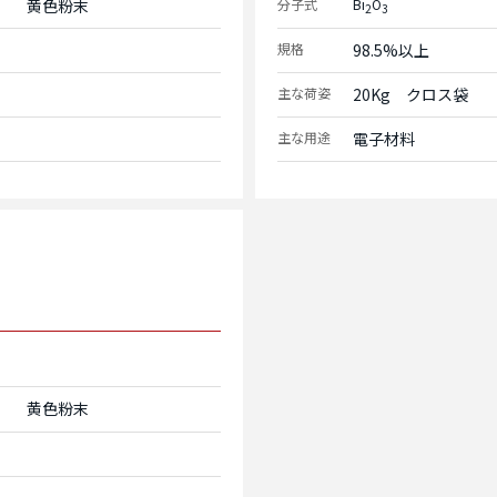
黄色粉末
分子式
Bi
O
2
3
規格
98.5%以上
主な荷姿
20Kg　クロス袋
主な用途
電子材料
黄色粉末