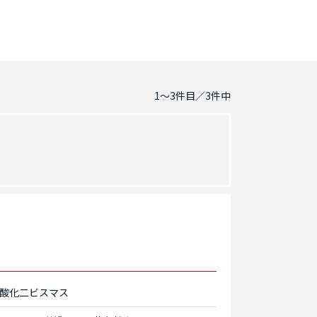
1～3
件目／
3
件中
酸化二ビスマス