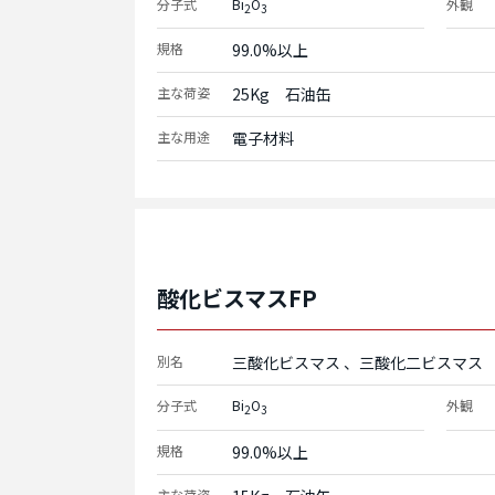
分子式
Bi
O
外観
2
3
規格
99.0%以上
主な荷姿
25Kg　石油缶
主な用途
電子材料
酸化ビスマスFP
別名
三酸化ビスマス
三酸化二ビスマス
分子式
Bi
O
外観
2
3
規格
99.0%以上
主な荷姿