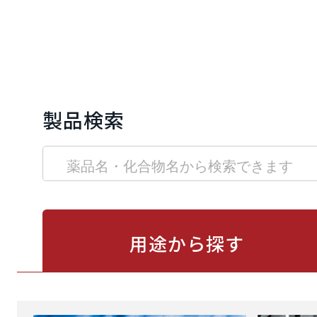
製品検索
用途から
探す