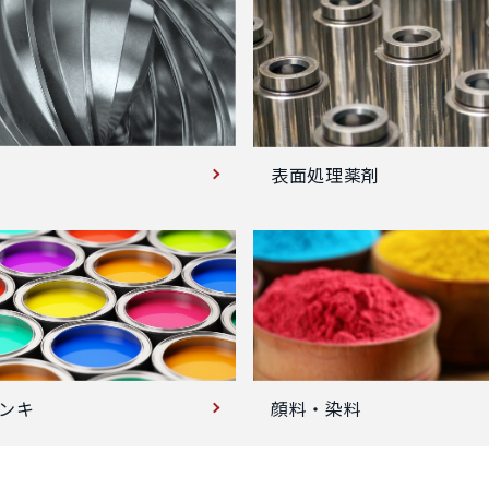
表面処理薬剤
ンキ
顔料・染料