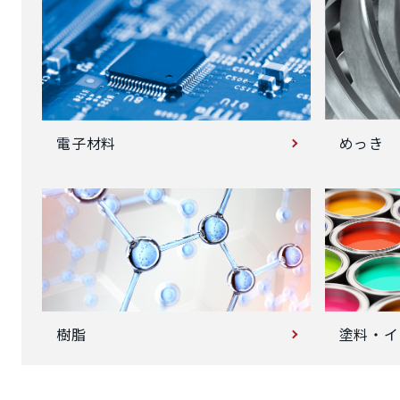
めっき
電子材料
塗料・イ
樹脂