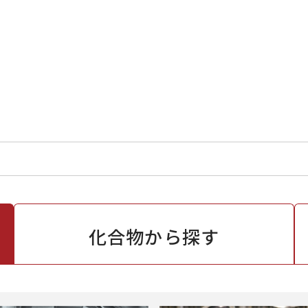
化合物から
探す