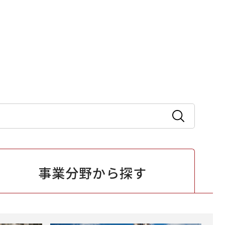
事業分野から
探す