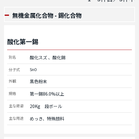
無機金属化合物 - 錫化合物
酸化第一錫
別名
酸化スズ
酸化錫
分子式
SnO
外観
黒色粉末
規格
第一錫86.0%以上
主な荷姿
20Kg　段ボール
主な用途
めっき、特殊顔料