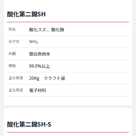
酸化第二錫SH
別名
酸化スズ
酸化錫
分子式
SnO
2
外観
類白色粉末
規格
99.0%以上
主な荷姿
20Kg　クラフト袋
主な用途
電子材料
酸化第二錫SH-S