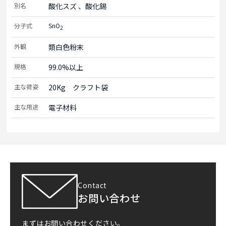
別名
酸化スズ
酸化錫
分子式
SnO
2
外観
類白色粉末
規格
99.0%以上
主な荷姿
20Kg　クラフト袋
主な用途
電子材料
Contact
お問い合わせ
まずはお問い合わせください。