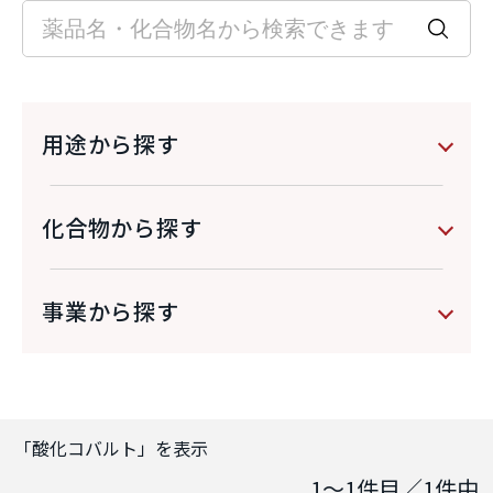
用途から探す
化合物から探す
事業から探す
「
酸化コバルト
」を表示
1～1
件目／
1
件中