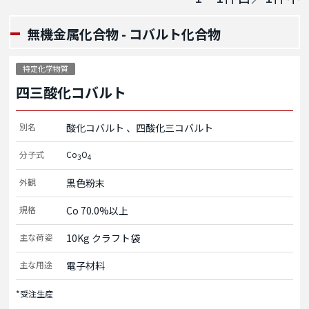
無機金属化合物 - コバルト化合物
特定化学物質
四三酸化コバルト
別名
酸化コバルト
四酸化三コバルト
分子式
Co
O
3
4
外観
黒色粉末
規格
Co 70.0%以上
主な荷姿
10Kg クラフト袋
主な用途
電子材料
*受注生産