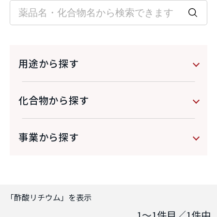
用途から探す
化合物から探す
事業から探す
「
酢酸リチウム
」を表示
1～1
件目／
1
件中