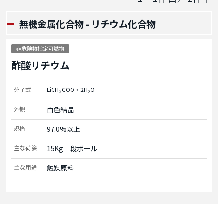
無機金属化合物 - リチウム化合物
非危険物指定可燃物
酢酸リチウム
分子式
LiCH
COO・2H
O
3
2
外観
白色結晶
規格
97.0%以上
主な荷姿
15Kg　段ボール
主な用途
触媒原料