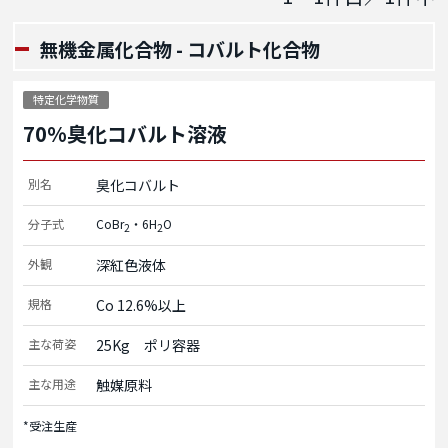
無機金属化合物 - コバルト化合物
特定化学物質
70%臭化コバルト溶液
別名
臭化コバルト
分子式
CoBr
・6H
O
2
2
外観
深紅色液体
規格
Co 12.6%以上
主な荷姿
25Kg　ポリ容器
主な用途
触媒原料
*受注生産