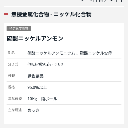
無機金属化合物 - ニッケル化合物
特定化学物質
硫酸ニッケルアンモン
別名
硫酸ニッケルアンモニウム
硫酸ニッケル安母
分子式
(NH
)
Ni(SO
)
・6H
O
4
2
4
2
2
外観
緑色結晶
規格
95.0%以上
主な荷姿
10Kg　段ボール
主な用途
めっき