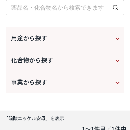
用途から探す
化合物から探す
事業から探す
「
硫酸ニッケル安母
」を表示
1～1
件目／
1
件中