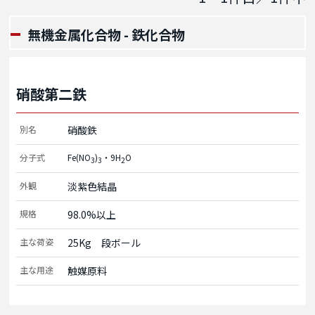
無機金属化合物 - 鉄化合物
硝酸第二鉄
別名
硝酸鉄
分子式
Fe(NO
)
・9H
O
3
3
2
外観
淡紫色結晶
規格
98.0%以上
主な荷姿
25Kg　段ボール
主な用途
触媒原料