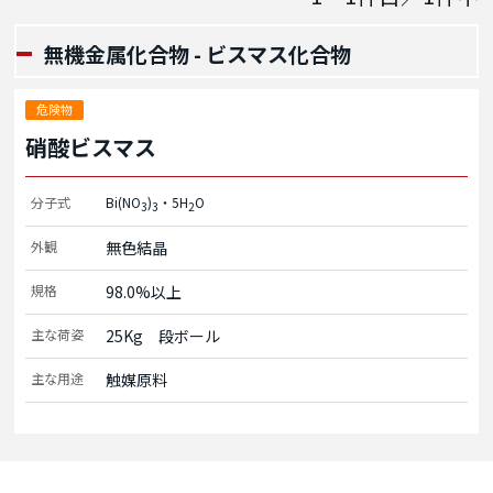
無機金属化合物 - ビスマス化合物
危険物
硝酸ビスマス
分子式
Bi(NO
)
・5H
O
3
3
2
外観
無色結晶
規格
98.0%以上
主な荷姿
25Kg　段ボール
主な用途
触媒原料