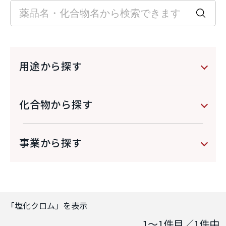
用途から探す
化合物から探す
事業から探す
「
塩化クロム
」を表示
1～1
件目／
1
件中