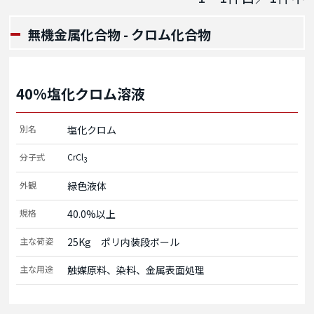
無機金属化合物 - クロム化合物
40%塩化クロム溶液
別名
塩化クロム
分子式
CrCl
3
外観
緑色液体
規格
40.0%以上
主な荷姿
25Kg　ポリ内装段ボール
主な用途
触媒原料、染料、金属表面処理