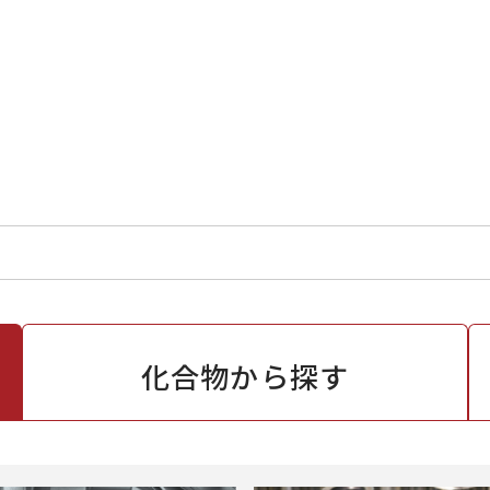
化合物から
探す