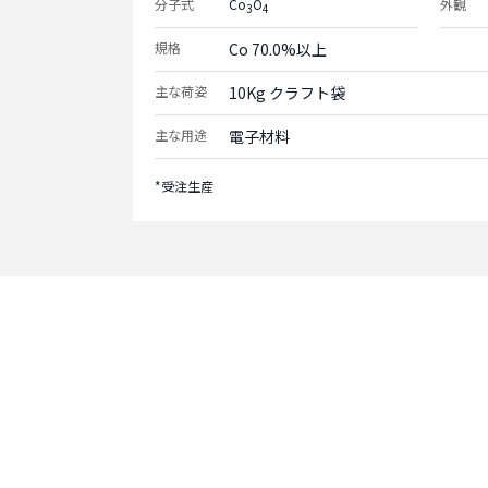
分子式
Co
O
外観
3
4
規格
Co 70.0%以上
主な荷姿
10Kg クラフト袋
主な用途
電子材料
*受注生産
Contact
お問い合わせ