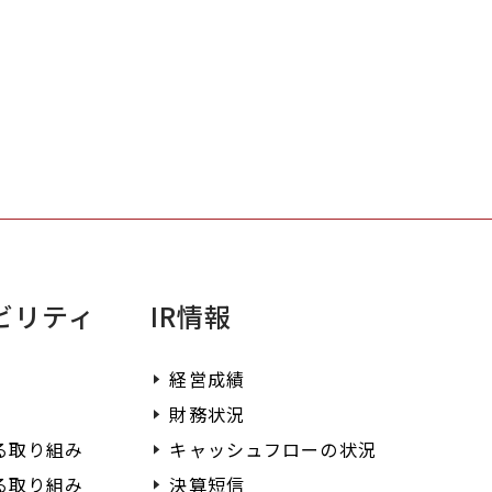
くあるお問い合わせとその回答をまとめ
います。
不明点がある場合はまずこちらをご確認
ださい。
ビリティ
IR情報
経営成績
財務状況
る取り組み
キャッシュフローの状況
る取り組み
決算短信