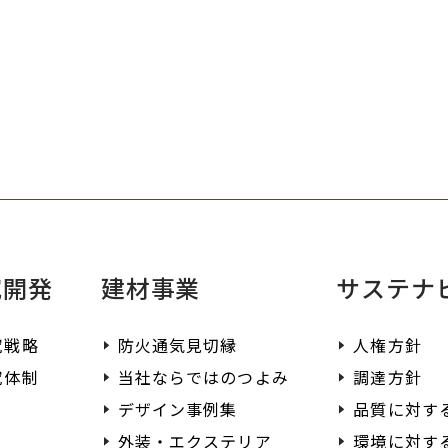
ださい。
よ
せた最適な製品を
て
す。
ご
く
究開発
建材事業
サステナ
究戦略
防火通気見切縁
人権方針
究体制
当社ならではのつよみ
調達方針
デザイン事例集
品質に対す
外装・エクステリア
環境に対す