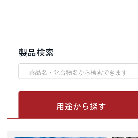
製品検索
用途から
探す