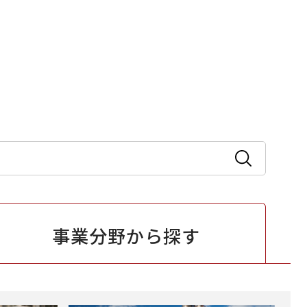
事業分野から
探す