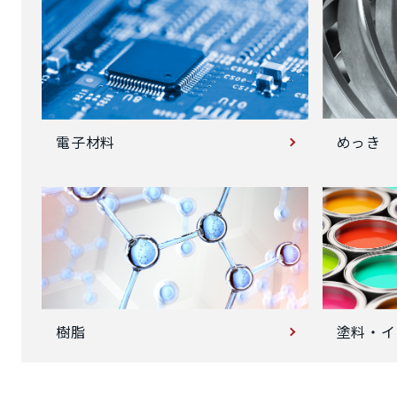
めっき
電子材料
塗料・イ
樹脂