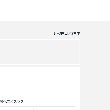
1～3
件目／
3
件中
酸化二ビスマス