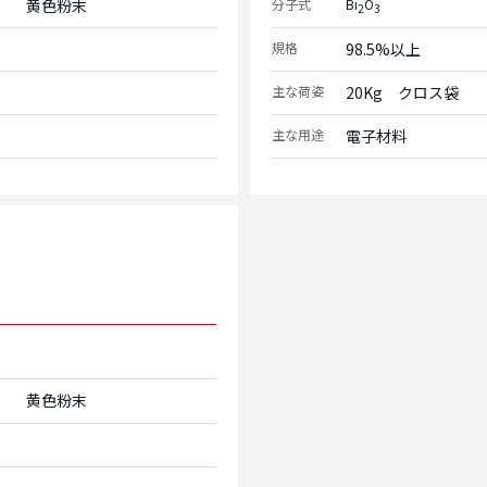
黄色粉末
分子式
Bi
O
2
3
規格
98.5%以上
主な荷姿
20Kg　クロス袋
主な用途
電子材料
黄色粉末