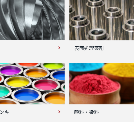
表面処理薬剤
ンキ
顔料・染料