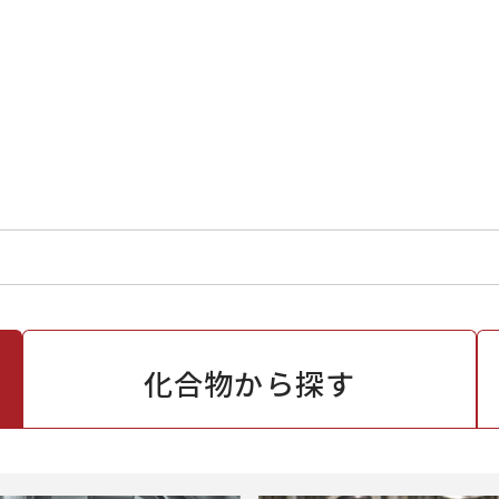
化合物から
探す