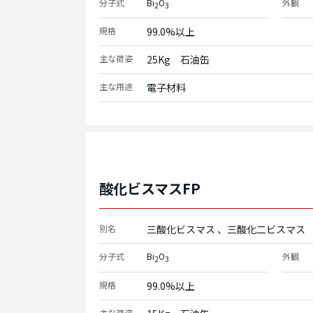
分子式
Bi
O
外観
2
3
規格
99.0%以上
主な荷姿
25Kg　石油缶
主な用途
電子材料
酸化ビスマスFP
別名
三酸化ビスマス
三酸化二ビスマス
分子式
Bi
O
外観
2
3
規格
99.0%以上
主な荷姿