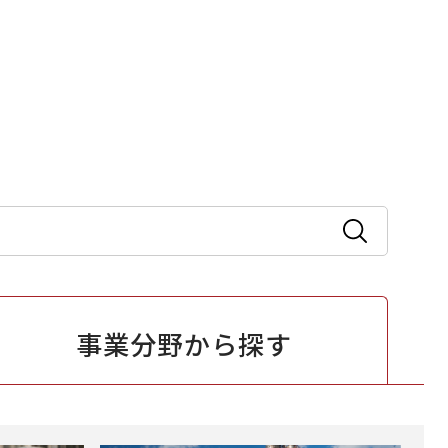
事業分野から
探す