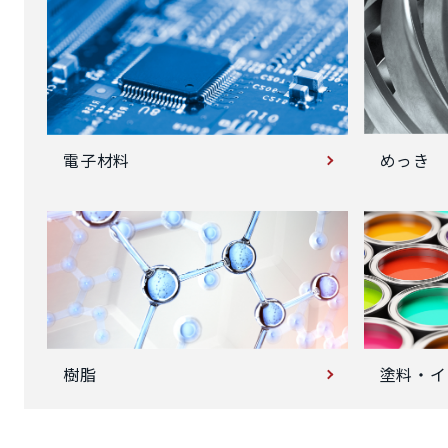
めっき
電子材料
塗料・イ
樹脂