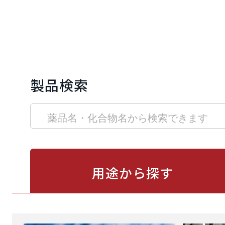
製品検索
用途から
探す