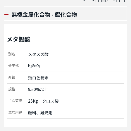
無機金属化合物 - 錫化合物
メタ錫酸
別名
メタスズ酸
分子式
H
SnO
2
3
外観
類白色粉末
規格
95.0%以上
主な荷姿
25Kg　クロス袋
主な用途
顔料、難燃剤