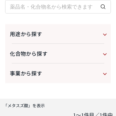
用途から探す
化合物から探す
事業から探す
「
メタスズ酸
」を表示
1～1
件目／
1
件中