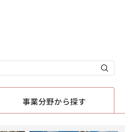
事業分野から
探す