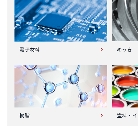
めっき
電子材料
塗料・イ
樹脂