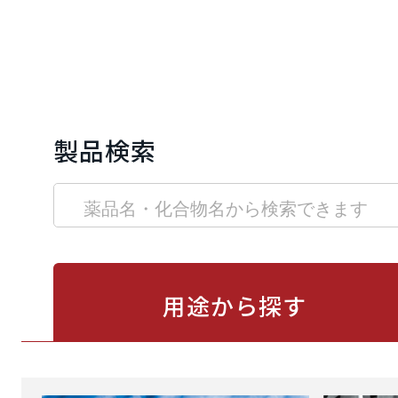
製品検索
用途から
探す