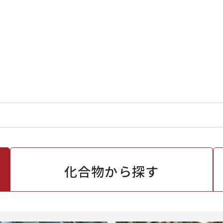
化合物から
探す