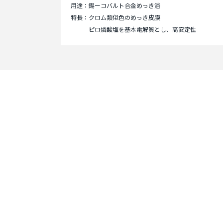
用途：錫ーコバルト合金めっき浴
特長：クロム類似色のめっき皮膜
ピロ燐酸塩を基本電解質とし、高安定性
Contact
お問い合わせ
まずはお問い合わせく
お客様のニーズに合わ
提供させていただきま