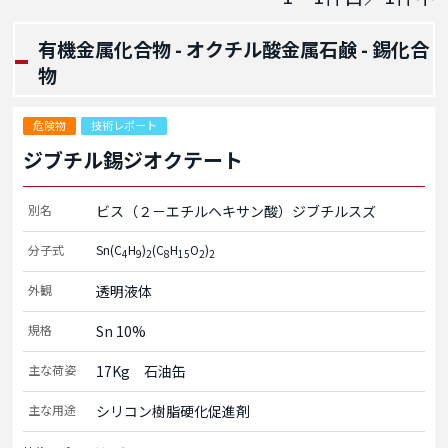
有機金属化合物 - オクチル酸金属石鹸 - 錫化合
物
危険物
技術レポート
ジブチル錫ジオクテート
別名
ビス（２－エチルヘキサン酸）ジブチルスズ
分子式
Sn(C
H
)
(C
H
O
)
4
9
2
8
15
2
2
外観
透明液体
規格
Sn 10%
主な荷姿
17Kg　石油缶
主な用途
シリコン樹脂硬化促進剤