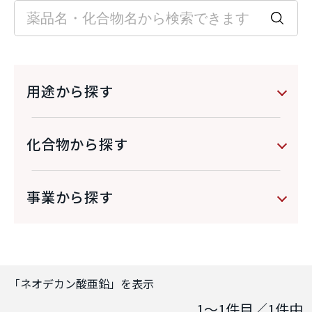
用途から探す
化合物から探す
事業から探す
「
ネオデカン酸亜鉛
」を表示
1～1
件目／
1
件中