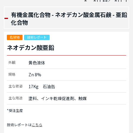
有機金属化合物 - ネオデカン酸金属石鹸 - 亜鉛
化合物
危険物
技術レポート
ネオデカン酸亜鉛
外観
黄色液体
規格
Zn 8%
主な荷姿
17Kg　石油缶
主な用途
塗料、インキ乾燥促進剤、触媒
*受注生産
技術レポートは
こちら