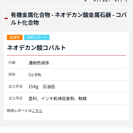
有機金属化合物 - ネオデカン酸金属石鹸 - コバ
ルト化合物
危険物
技術レポート
ネオデカン酸コバルト
外観
濃紺色液体
規格
Co 6%
主な荷姿
15Kg　石油缶
主な用途
塗料、インキ乾燥促進剤、触媒
技術レポートは
こちら