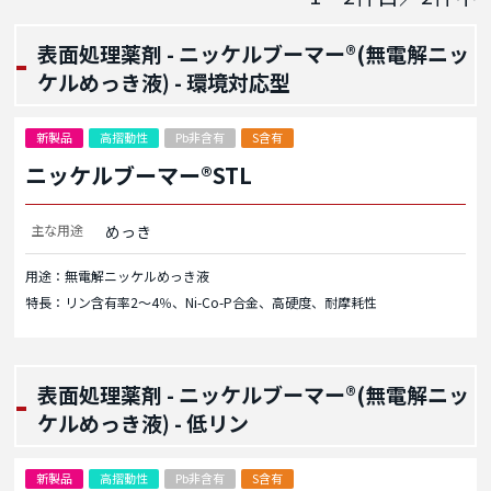
表面処理薬剤 - ニッケルブーマー®(無電解ニッ
ケルめっき液) - 環境対応型
新製品
高摺動性
Pb非含有
S含有
ニッケルブーマー®STL
主な用途
めっき
用途：無電解ニッケルめっき液
特長：リン含有率2～4％、Ni-Co-P合金、高硬度、耐摩耗性
表面処理薬剤 - ニッケルブーマー®(無電解ニッ
ケルめっき液) - 低リン
新製品
高摺動性
Pb非含有
S含有