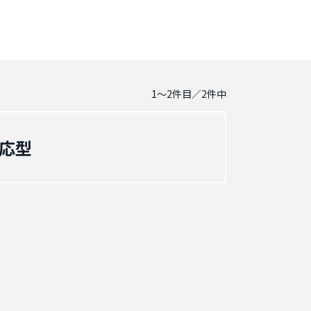
1～2
件目／
2
件中
対応型