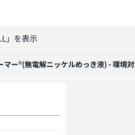
LL
」を表示
ーマー®(無電解ニッケルめっき液) - 環境