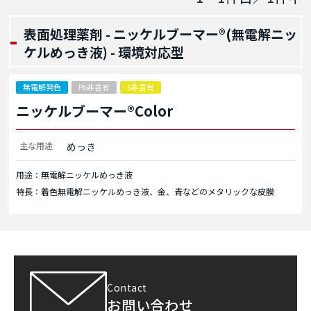
表面処理薬剤 - ニッケルブーマー®(無電解ニッ
ケルめっき液) - 環境対応型
無電解発色
Pb非含有
S非含有
ニッケルブーマー®Color
主な用途
めっき
用途：無電解ニッケルめっき液
特長：着色無電解ニッケルめっき液、金、青などのメタリックな皮膜
Contact
お問い合わせ