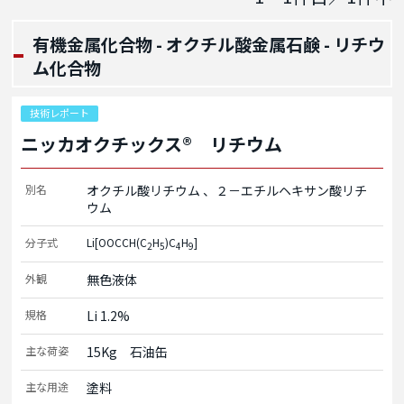
有機金属化合物 - オクチル酸金属石鹸 - リチウ
ム化合物
技術レポート
ニッカオクチックス® リチウム
別名
オクチル酸リチウム
２－エチルヘキサン酸リチ
ウム
分子式
Li[OOCCH(C
H
)C
H
]
2
5
4
9
外観
無色液体
規格
Li 1.2%
主な荷姿
15Kg　石油缶
主な用途
塗料