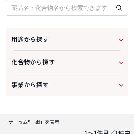
用途から探す
化合物から探す
事業から探す
「
ナーセム® 錫
」を表示
1～1
件目／
1
件中