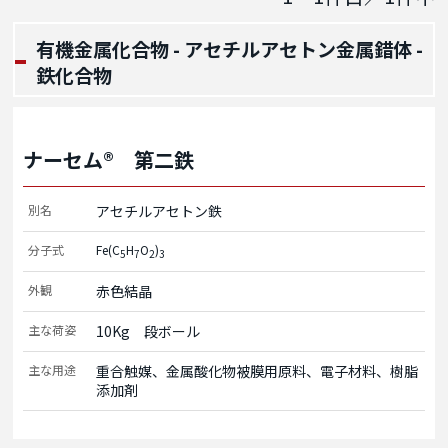
有機金属化合物 - アセチルアセトン金属錯体 -
鉄化合物
ナーセム® 第二鉄
別名
アセチルアセトン鉄
分子式
Fe(C
H
O
)
5
7
2
3
外観
赤色結晶
主な荷姿
10Kg　段ボール
主な用途
重合触媒、金属酸化物被膜用原料、電子材料、樹脂
添加剤