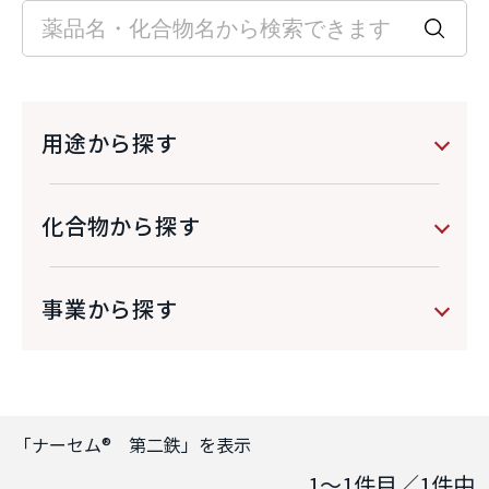
用途から探す
化合物から探す
事業から探す
「
ナーセム® 第二鉄
」を表示
1～1
件目／
1
件中