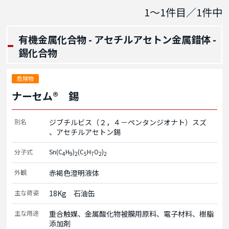
1～1
件目／
1
件中
有機金属化合物 - アセチルアセトン金属錯体 -
錫化合物
危険物
ナーセム® 錫
別名
ジブチルビス（２，４－ペンタンジオナト）スズ
アセチルアセトン錫
分子式
Sn(C
H
)
(C
H
O
)
4
9
2
5
7
2
2
外観
赤褐色澄明液体
主な荷姿
18Kg　石油缶
主な用途
重合触媒、金属酸化物被膜用原料、電子材料、樹脂
添加剤