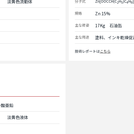
淡黄色流動体
分子式
Zn[OOCCH(C
H
)C
H
]
2
5
4
9
規格
Zn 15%
主な荷姿
17Kg　石油缶
主な用途
塗料、インキ乾燥促
技術レポートは
こちら
ン酸亜鉛
淡黄色液体