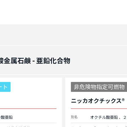
酸金属石鹸 - 亜鉛化合物
ート
非危険物指定可燃物
ニッカオクチックス®
ン酸亜鉛
別名
オクチル酸亜鉛
２