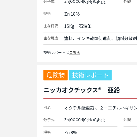
分子式
Zn[OOCCH(C
H
)C
H
]
外観
2
5
4
9
2
規格
Zn 18%
主な荷姿
15Kg　石油缶
主な用途
塗料、インキ乾燥促進剤、顔料分散剤
技術レポートは
こちら
危険物
技術レポート
ニッカオクチックス® 亜鉛
別名
オクチル酸亜鉛
２－エチルヘキサ
分子式
Zn[OOCCH(C
H
)C
H
]
外観
2
5
4
9
2
規格
Zn 8%