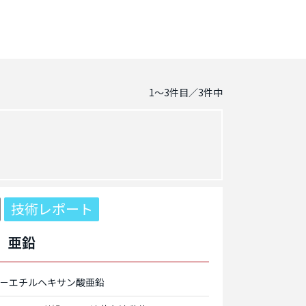
1～3
件目／
3
件中
技術レポート
 亜鉛
－エチルヘキサン酸亜鉛