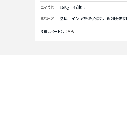
主な荷姿
16Kg　石油缶
主な用途
塗料、インキ乾燥促進剤、顔料分散剤
技術レポートは
こちら
Contact
お問い合わせ
まずはお問い合わせく
お客様のニーズに合わ