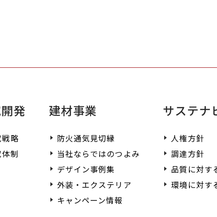
す。
ご
く
究開発
建材事業
サステナ
究戦略
防火通気見切縁
人権方針
究体制
当社ならではのつよみ
調達方針
デザイン事例集
品質に対す
外装・エクステリア
環境に対す
キャンペーン情報