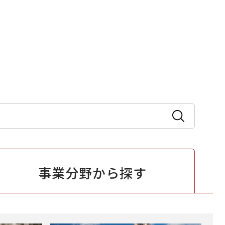
事業分野から
探す