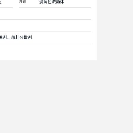
外観
淡黄色流動体
2
進剤、顔料分散剤