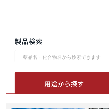
製品検索
用途から
探す