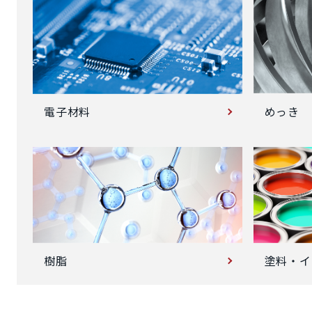
めっき
電子材料
塗料・イ
樹脂