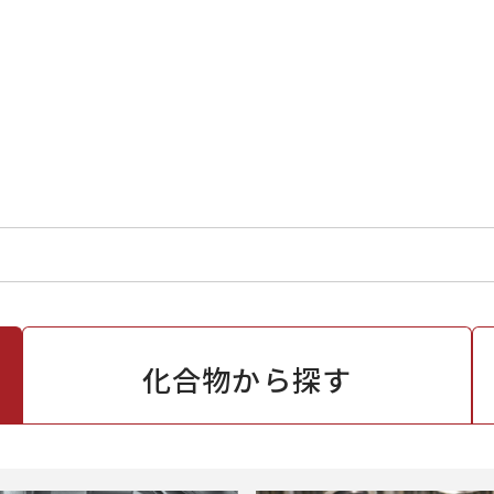
化合物から
探す