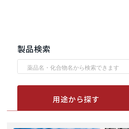
製品検索
用途から
探す