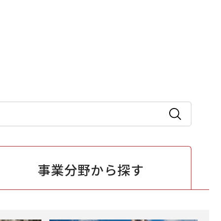
事業分野から
探す