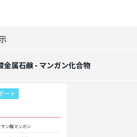
示
酸金属石鹸 - マンガン化合物
ポート
キサン酸マンガン