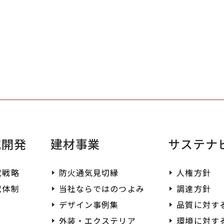
ださい。
よ
せた最適な製品を
て
す。
ご
く
究開発
建材事業
サステナ
究戦略
防火通気見切縁
人権方針
究体制
当社ならではのつよみ
調達方針
デザイン事例集
品質に対す
外装・エクステリア
環境に対す