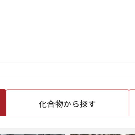
化合物から
探す