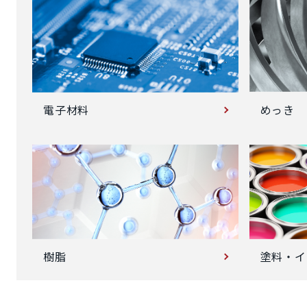
めっき
電子材料
塗料・イ
樹脂