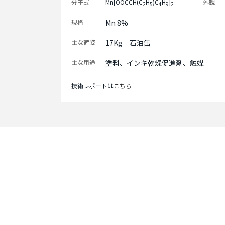
分子式
Mn[OOCCH(C
H
)C
H
]
外観
2
5
4
9
2
規格
Mn 8%
主な荷姿
17Kg　石油缶
主な用途
塗料、インキ乾燥促進剤、触媒
技術レポートは
こちら
Contact
お問い合わせ