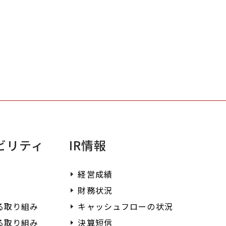
くあるお問い合わせとその回答をまとめ
います。
不明点がある場合はまずこちらをご確認
ださい。
ビリティ
IR情報
経営成績
財務状況
る取り組み
キャッシュフローの状況
る取り組み
決算短信