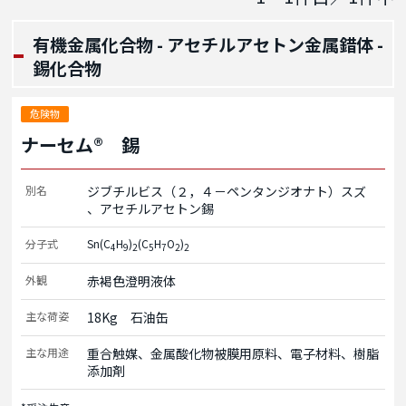
有機金属化合物 - アセチルアセトン金属錯体 -
錫化合物
危険物
ナーセム® 錫
別名
ジブチルビス（２，４－ペンタンジオナト）スズ
アセチルアセトン錫
分子式
Sn(C
H
)
(C
H
O
)
4
9
2
5
7
2
2
外観
赤褐色澄明液体
主な荷姿
18Kg　石油缶
主な用途
重合触媒、金属酸化物被膜用原料、電子材料、樹脂
添加剤