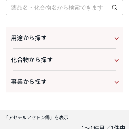
用途から探す
化合物から探す
事業から探す
「
アセチルアセトン錫
」を表示
1～1
件目／
1
件中