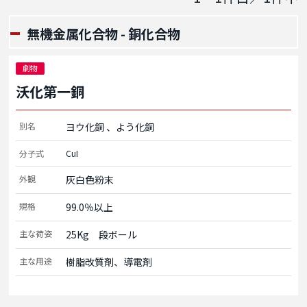
無機金属化合物 - 銅化合物
劇物
沃化第一銅
別名
ヨウ化銅
よう化銅
分子式
CuI
外観
灰白色粉末
規格
99.0％以上
主な荷姿
25Kg　段ボール
主な用途
樹脂改質剤、導電剤