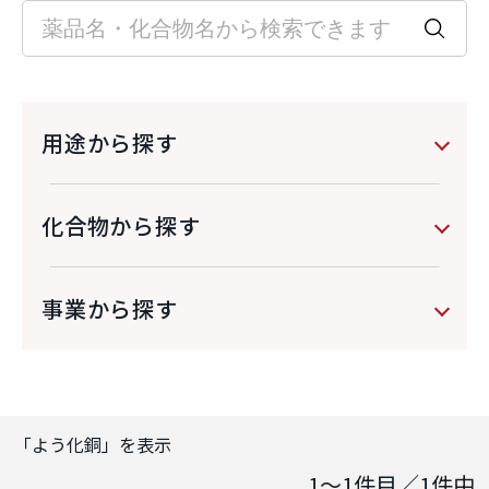
用途から探す
化合物から探す
事業から探す
「
よう化銅
」を表示
1～1
件目／
1
件中