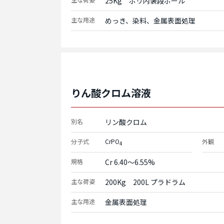
25Kg　ポリ内装段ボール
主な用途
めっき、染料、金属表面処理
りん酸クロム溶液
別名
リン酸クロム
分子式
CrPO
外観
4
規格
Cr 6.40～6.55%
主な荷姿
200Kg　200L プラドラム
主な用途
金属表面処理