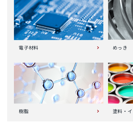
めっき
電子材料
塗料・イ
樹脂