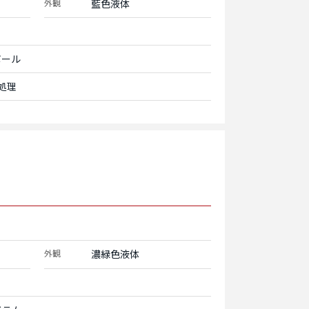
外観
藍色液体
ボール
処理
外観
濃緑色液体