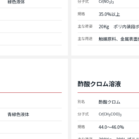
緑色液体
分子式
Cr(NO
)
3
3
規格
35.0%以上
主な荷姿
20Kg　ポリ内装段
主な用途
触媒原料、金属表面
酢酸クロム溶液
別名
酢酸クロム
青緑色液体
分子式
Cr(CH
COO)
3
3
規格
44.0～46.0%
主な荷姿