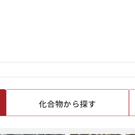
化合物から
探す