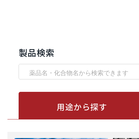
製品検索
用途から
探す