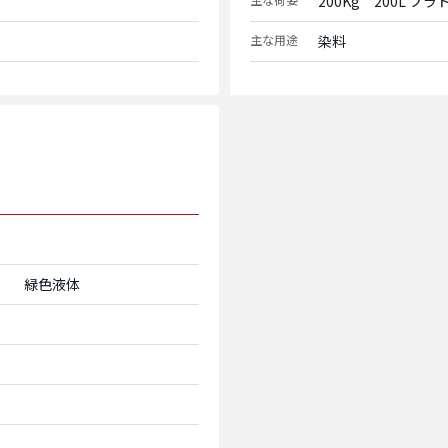
200Kg　200L プ
主な用途
染料
緑色液体