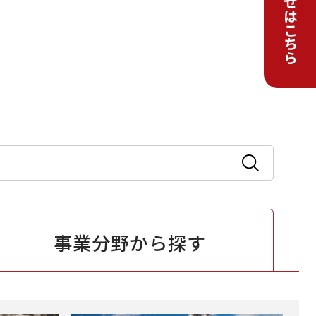
事業分野から
探す