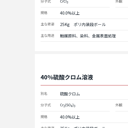
分子式
CrCl
外観
3
規格
40.0%以上
主な荷姿
25Kg　ポリ内装段ボール
主な用途
触媒原料、染料、金属表面処理
40%硫酸クロム溶液
別名
硫酸クロム
分子式
Cr
(SO
)
外観
2
4
3
規格
40.0%以上
主な荷姿