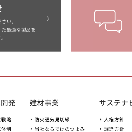
せ
ださい。
せた最適な製品を
す。
究開発
建材事業
サステナ
究戦略
防火通気見切縁
人権方針
究体制
当社ならではのつよみ
調達方針