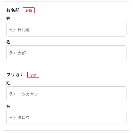
お名前
必須
姓
名
フリガナ
必須
姓
名