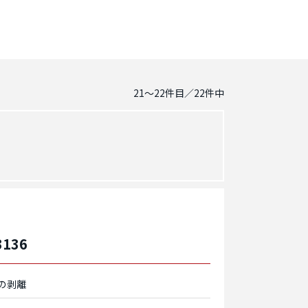
21～22
件目／
22
件中
136
の剥離