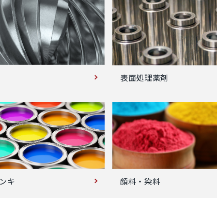
表面処理薬剤
ンキ
顔料・染料