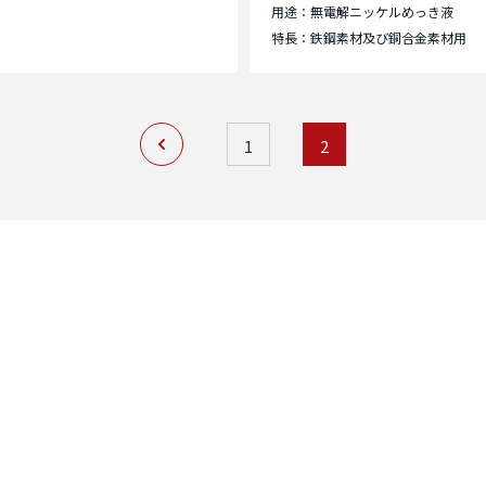
用途：無電解ニッケルめっき液
特長：鉄鋼素材及び銅合金素材用
前へ
1
2
FA
ださい。
よ
せた最適な製品を
て