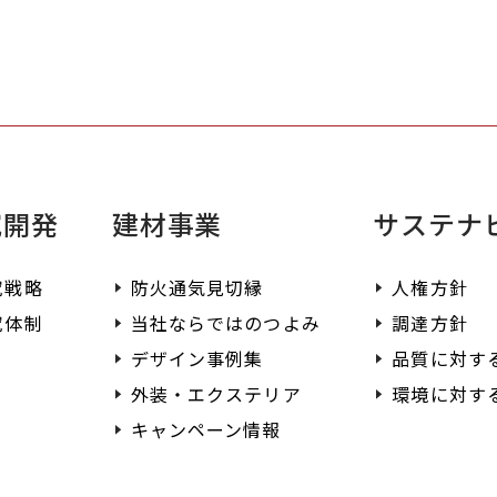
す。
ご
く
究開発
建材事業
サステナ
究戦略
防火通気見切縁
人権方針
究体制
当社ならではのつよみ
調達方針
デザイン事例集
品質に対す
外装・エクステリア
環境に対す
キャンペーン情報