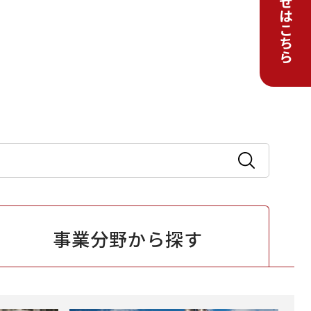
事業分野から
探す