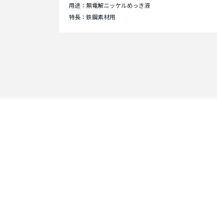
用途：無電解ニッケルめっき液
特長：鉄鋼素材用
Contact
お問い合わせ
まずはお問い合わせく
お客様のニーズに合わ