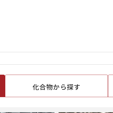
化合物から
探す