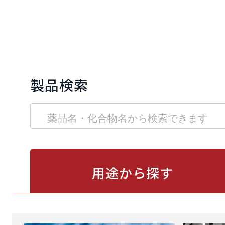
製品検索
用途から
探す