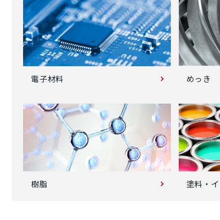
めっき
電子材料
塗料・イ
樹脂