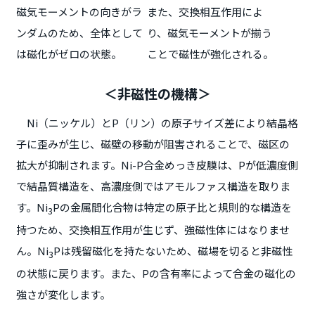
磁気モーメントの向きがラ
また、交換相互作用によ
ンダムのため、全体として
り、磁気モーメントが揃う
は磁化がゼロの状態。
ことで磁性が強化される。
＜非磁性の機構＞
Ni（ニッケル）とP（リン）の原子サイズ差により結晶格
子に歪みが生じ、磁壁の移動が阻害されることで、磁区の
拡大が抑制されます。Ni-P合金めっき皮膜は、Pが低濃度側
で結晶質構造を、高濃度側ではアモルファス構造を取りま
す。Ni
Pの金属間化合物は特定の原子比と規則的な構造を
3
持つため、交換相互作用が生じず、強磁性体にはなりませ
ん。Ni
Pは残留磁化を持たないため、磁場を切ると非磁性
3
の状態に戻ります。また、Pの含有率によって合金の磁化の
強さが変化します。