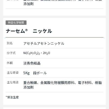
添加剤
特定化学物質
ナーセム® ニッケル
別名
アセチルアセトンニッケル
分子式
Ni(C
H
O
)
・2H
O
5
7
2
2
2
外観
淡青色結晶
主な荷姿
5Kg　段ボール
主な用途
重合触媒、金属酸化物被膜用原料、電子材料、樹脂
添加剤
*受注生産