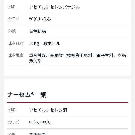
別名
アセチルアセトンバナジル
分子式
VO(C
H
O
)
5
7
2
2
外観
青色結晶
主な荷姿
10Kg　段ボール
主な用途
重合触媒、金属酸化物被膜用原料、電子材料、樹脂
添加剤
ナーセム® 銅
別名
アセチルアセトン銅
分子式
Cu(C
H
O
)
5
7
2
2
外観
青色結晶