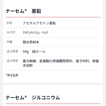
ナーセム® 亜鉛
別名
アセチルアセトン亜鉛
分子式
Zn(C
H
O
)
・H
O
5
7
2
2
2
外観
類白色粉末
主な荷姿
5Kg　段ボール
主な用途
重合触媒、金属酸化物被膜用原料、電子材料、樹脂
添加剤
*受注生産
ナーセム® ジルコニウム