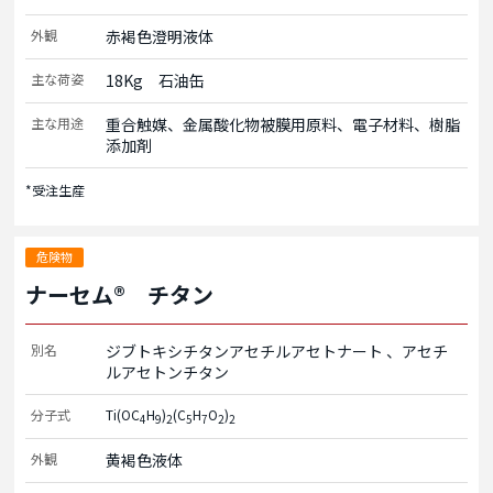
外観
赤褐色澄明液体
主な荷姿
18Kg　石油缶
主な用途
重合触媒、金属酸化物被膜用原料、電子材料、樹脂
添加剤
*受注生産
危険物
ナーセム® チタン
別名
ジブトキシチタンアセチルアセトナート
アセチ
ルアセトンチタン
分子式
Ti(OC
H
)
(C
H
O
)
4
9
2
5
7
2
2
外観
黄褐色液体