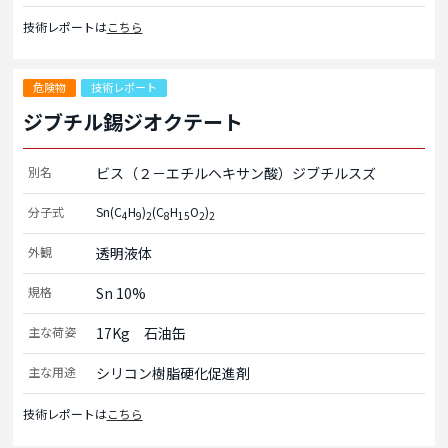
技術レポートは
こちら
危険物
技術レポート
ジブチル錫ジオクテート
別名
ビス（２－エチルヘキサン酸）ジブチルスズ
分子式
Sn(C
H
)
(C
H
O
)
4
9
2
8
15
2
2
外観
透明液体
規格
Sn 10%
主な荷姿
17Kg　石油缶
主な用途
シリコン樹脂硬化促進剤
技術レポートは
こちら