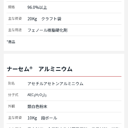
規格
96.0%以上
主な荷姿
20Kg　クラフト袋
主な用途
フェノール樹脂硬化剤
*商品
ナーセム® アルミニウム
別名
アセチルアセトンアルミニウム
分子式
Al(C
H
O
)
5
7
2
3
外観
類白色粉末
主な荷姿
10Kg　段ボール