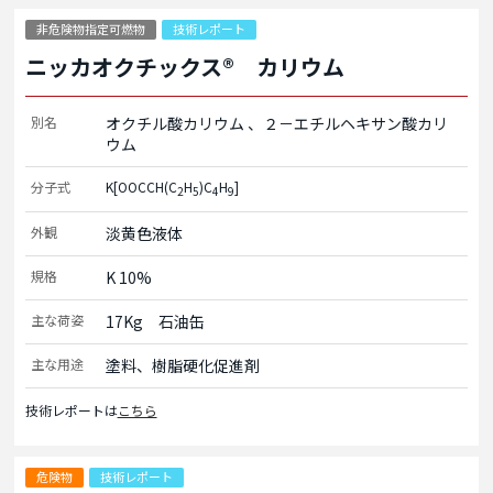
非危険物指定可燃物
技術レポート
ニッカオクチックス® カリウム
別名
オクチル酸カリウム
２－エチルヘキサン酸カリ
ウム
分子式
K[OOCCH(C
H
)C
H
]
2
5
4
9
外観
淡黄色液体
規格
K 10%
主な荷姿
17Kg　石油缶
主な用途
塗料、樹脂硬化促進剤
技術レポートは
こちら
危険物
技術レポート