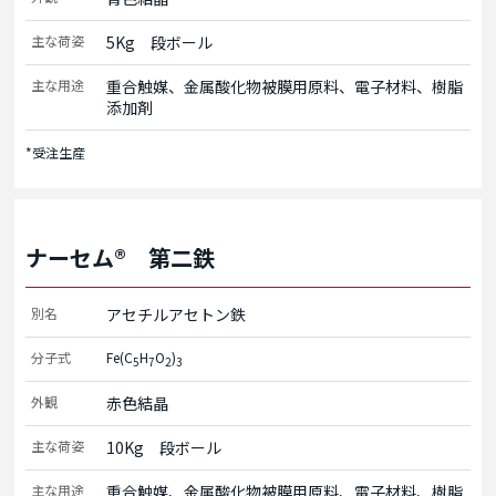
主な荷姿
5Kg　段ボール
主な用途
重合触媒、金属酸化物被膜用原料、電子材料、樹脂
添加剤
*受注生産
ナーセム® 第二鉄
別名
アセチルアセトン鉄
分子式
Fe(C
H
O
)
5
7
2
3
外観
赤色結晶
主な荷姿
10Kg　段ボール
主な用途
重合触媒、金属酸化物被膜用原料、電子材料、樹脂