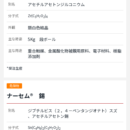
別名
アセチルアセトンジルコニウム
分子式
Zr(C
H
O
)
5
7
2
4
外観
類白色結晶
主な荷姿
5Kg　段ボール
主な用途
重合触媒、金属酸化物被膜用原料、電子材料、樹脂
添加剤
*受注生産
危険物
ナーセム® 錫
別名
ジブチルビス（２，４－ペンタンジオナト）スズ
アセチルアセトン錫
分子式
Sn(C
H
)
(C
H
O
)
4
9
2
5
7
2
2