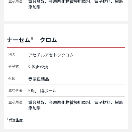
主な用途
重合触媒、金属酸化物被膜用原料、電子材料、樹脂
添加剤
ナーセム® クロム
別名
アセチルアセトンクロム
分子式
Cr(C
H
O
)
5
7
2
3
外観
赤紫色結晶
主な荷姿
5Kg　段ボール
主な用途
重合触媒、金属酸化物被膜用原料、電子材料、樹脂
添加剤
*受注生産