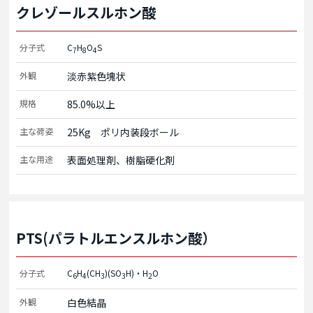
クレゾールスルホン酸
分子式
C
H
O
S
7
8
4
外観
淡赤紫色塊状
規格
85.0%以上
主な荷姿
25Kg　ポリ内装段ボール
主な用途
表面処理剤、樹脂硬化剤
PTS(パラトルエンスルホン酸）
分子式
C
H
(CH
)(SO
H)・H
O
6
4
3
3
2
外観
白色結晶