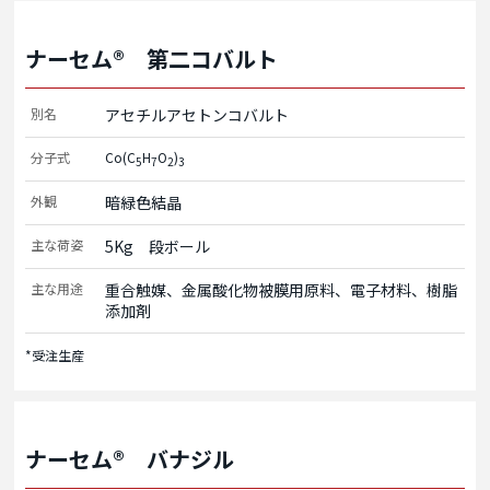
ナーセム® 第二コバルト
別名
アセチルアセトンコバルト
分子式
Co(C
H
O
)
5
7
2
3
外観
暗緑色結晶
主な荷姿
5Kg　段ボール
主な用途
重合触媒、金属酸化物被膜用原料、電子材料、樹脂
添加剤
*受注生産
ナーセム® バナジル