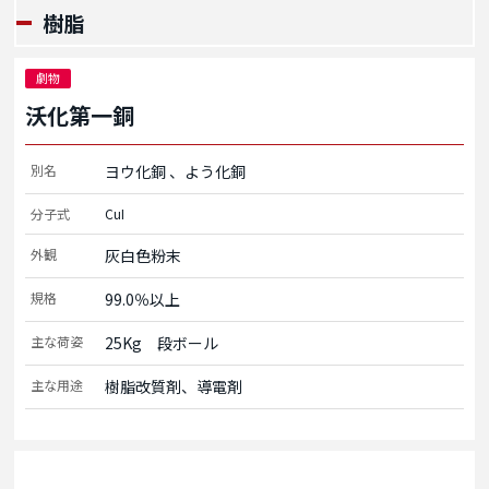
樹脂
劇物
沃化第一銅
別名
ヨウ化銅
よう化銅
分子式
CuI
外観
灰白色粉末
規格
99.0％以上
主な荷姿
25Kg　段ボール
主な用途
樹脂改質剤、導電剤