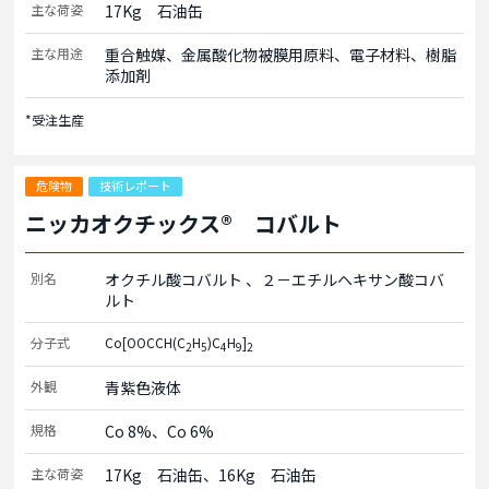
主な荷姿
17Kg　石油缶
主な用途
重合触媒、金属酸化物被膜用原料、電子材料、樹脂
添加剤
*受注生産
危険物
技術レポート
ニッカオクチックス® コバルト
別名
オクチル酸コバルト
２－エチルヘキサン酸コバ
ルト
分子式
Co[OOCCH(C
H
)C
H
]
2
5
4
9
2
外観
青紫色液体
規格
Co 8%、Co 6%
主な荷姿
17Kg　石油缶、16Kg　石油缶