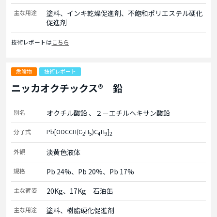
主な用途
塗料、インキ乾燥促進剤、不飽和ポリエステル硬化
促進剤
技術レポートは
こちら
危険物
技術レポート
ニッカオクチックス® 鉛
別名
オクチル酸鉛
２－エチルヘキサン酸鉛
分子式
Pb[OOCCH(C
H
)C
H
]
2
5
4
9
2
外観
淡黄色液体
規格
Pb 24%、Pb 20%、Pb 17%
主な荷姿
20Kg、17Kg　石油缶
主な用途
塗料、樹脂硬化促進剤