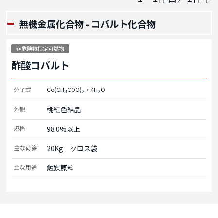
無機金属化合物 - コバルト化合物
非危険物指定可燃物
酢酸コバルト
分子式
Co(CH
COO)
・4H
O
3
2
2
外観
桃紅色結晶
規格
98.0%以上
主な荷姿
20Kg　クロス袋
主な用途
触媒原料