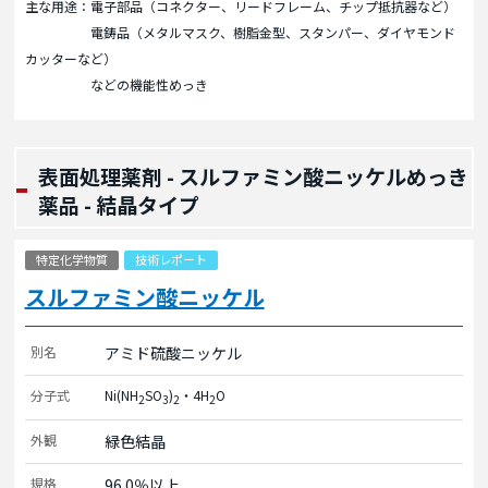
主な用途：電子部品（コネクター、リードフレーム、チップ抵抗器など）
電鋳品（メタルマスク、樹脂金型、スタンパー、ダイヤモンド
カッターなど）
などの機能性めっき
表面処理薬剤 - スルファミン酸ニッケルめっき
薬品 - 結晶タイプ
特定化学物質
技術レポート
スルファミン酸ニッケル
別名
アミド硫酸ニッケル
分子式
Ni(NH
SO
)
・4H
O
2
3
2
2
外観
緑色結晶
規格
96.0％以上