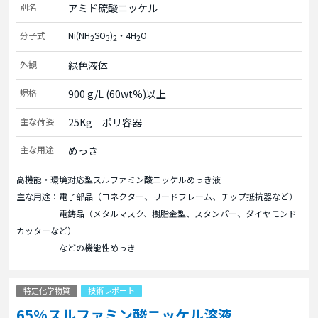
別名
アミド硫酸ニッケル
分子式
Ni(NH
SO
)
・4H
O
2
3
2
2
外観
緑色液体
規格
900 g/L (60wt%)以上
主な荷姿
25Kg　ポリ容器
主な用途
めっき
高機能・環境対応型スルファミン酸ニッケルめっき液
主な用途：電子部品（コネクター、リードフレーム、チップ抵抗器など）
電鋳品（メタルマスク、樹脂金型、スタンパー、ダイヤモンド
カッターなど）
などの機能性めっき
特定化学物質
技術レポート
65%スルファミン酸ニッケル溶液