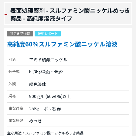
表面処理薬剤 - スルファミン酸ニッケルめっき
薬品 - 高純度溶液タイプ
特定化学物質
技術レポート
高純度60%スルファミン酸ニッケル溶液
別名
アミド硫酸ニッケル
分子式
Ni(NH
SO
)
・4H
O
2
3
2
2
外観
緑色液体
規格
900 g/L (60wt%)以上
主な荷姿
25Kg　ポリ容器
主な用途
めっき
主な用途：スルファミン酸ニッケルめっき薬品