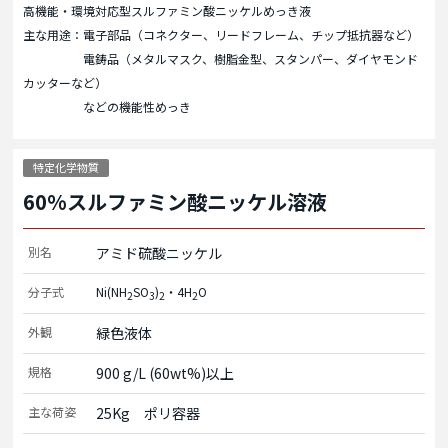
高機能・環境対応型スルファミン酸ニッケルめっき液
主な用途：電子部品（コネクター、リードフレーム、チップ抵抗器など）
電鋳品（メタルマスク、樹脂金型、スタンパー、ダイヤモンド
カッターなど）
などの機能性めっき
特定化学物質
60%スルファミン酸ニッケル溶液
別名
アミド硫酸ニッケル
分子式
Ni(NH
SO
)
・4H
O
2
3
2
2
外観
緑色液体
規格
900 g/L (60wt%)以上
主な荷姿
25Kg　ポリ容器