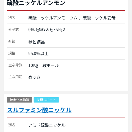
硫酸ニッケルアンモン
別名
硫酸ニッケルアンモニウム
硫酸ニッケル安母
分子式
(NH
)
Ni(SO
)
・6H
O
4
2
4
2
2
外観
緑色結晶
規格
95.0%以上
主な荷姿
10Kg　段ボール
主な用途
めっき
特定化学物質
技術レポート
スルファミン酸ニッケル
別名
アミド硫酸ニッケル