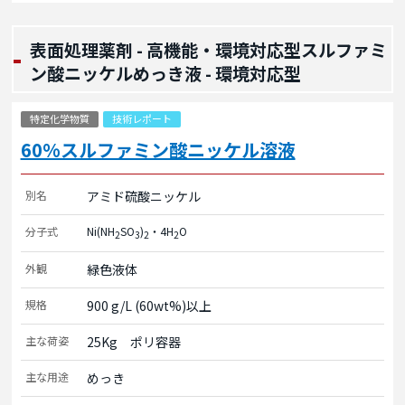
表面処理薬剤 - 高機能・環境対応型スルファミ
ン酸ニッケルめっき液 - 環境対応型
特定化学物質
技術レポート
60%スルファミン酸ニッケル溶液
別名
アミド硫酸ニッケル
分子式
Ni(NH
SO
)
・4H
O
2
3
2
2
外観
緑色液体
規格
900 g/L (60wt%)以上
主な荷姿
25Kg　ポリ容器
主な用途
めっき