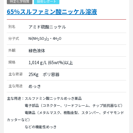
特定化学物質
技術レポート
65%スルファミン酸ニッケル溶液
別名
アミド硫酸ニッケル
分子式
Ni(NH
SO
)
・4H
O
2
3
2
2
外観
緑色液体
規格
1,014 g/L (65wt%)以上
主な荷姿
25Kg　ポリ容器
主な用途
めっき
主な用途：スルファミン酸ニッケルめっき薬品
電子部品（コネクター、リードフレーム、チップ抵抗器など）
電鋳品（メタルマスク、樹脂金型、スタンパー、ダイヤモンド
カッターなど）
などの機能性めっき