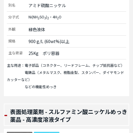
別名
アミド硫酸ニッケル
分子式
Ni(NH
SO
)
・4H
O
2
3
2
2
外観
緑色液体
規格
900 g/L (60wt%)以上
主な荷姿
25Kg　ポリ容器
主な用途：電子部品（コネクター、リードフレーム、チップ抵抗器など）
電鋳品（メタルマスク、樹脂金型、スタンパー、ダイヤモンド
カッターなど）
などの機能性めっき
表面処理薬剤 - スルファミン酸ニッケルめっき
薬品 - 高濃度溶液タイプ