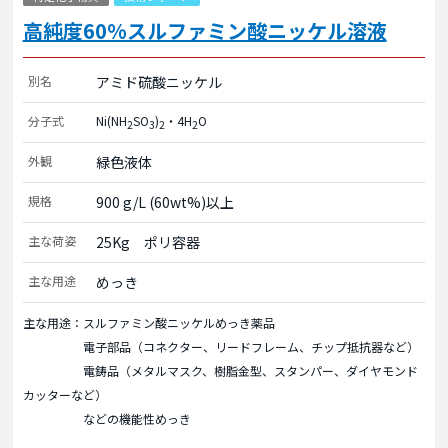
高純度60%スルファミン酸ニッケル溶液
別名
アミド硫酸ニッケル
分子式
Ni(NH
SO
)
・4H
O
2
3
2
2
外観
緑色液体
規格
900 g/L (60wt%)以上
主な荷姿
25Kg　ポリ容器
主な用途
めっき
主な用途：スルファミン酸ニッケルめっき薬品
電子部品（コネクター、リードフレーム、チップ抵抗器など）
電鋳品（メタルマスク、樹脂金型、スタンパー、ダイヤモンド
カッターなど）
などの機能性めっき