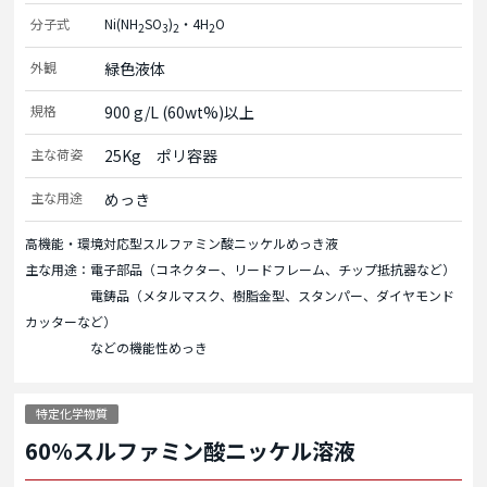
分子式
Ni(NH
SO
)
・4H
O
2
3
2
2
外観
緑色液体
規格
900 g/L (60wt%)以上
主な荷姿
25Kg　ポリ容器
主な用途
めっき
高機能・環境対応型スルファミン酸ニッケルめっき液
主な用途：電子部品（コネクター、リードフレーム、チップ抵抗器など）
電鋳品（メタルマスク、樹脂金型、スタンパー、ダイヤモンド
カッターなど）
などの機能性めっき
特定化学物質
60%スルファミン酸ニッケル溶液