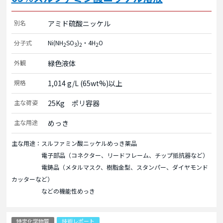
別名
アミド硫酸ニッケル
分子式
Ni(NH
SO
)
・4H
O
2
3
2
2
外観
緑色液体
規格
1,014 g/L (65wt%)以上
主な荷姿
25Kg　ポリ容器
主な用途
めっき
主な用途：スルファミン酸ニッケルめっき薬品
電子部品（コネクター、リードフレーム、チップ抵抗器など）
電鋳品（メタルマスク、樹脂金型、スタンパー、ダイヤモンド
カッターなど）
などの機能性めっき
特定化学物質
技術レポート