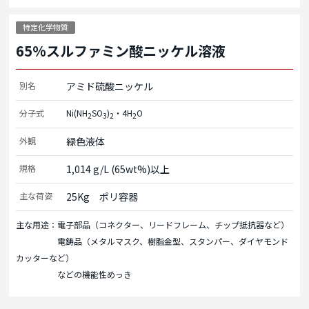
特定化学物質
65%スルファミン酸ニッケル溶液
別名
アミド硫酸ニッケル
分子式
Ni(NH
SO
)
・4H
O
2
3
2
2
外観
緑色液体
規格
1,014 g/L (65wt%)以上
主な荷姿
25Kg　ポリ容器
主な用途：電子部品（コネクター、リードフレーム、チップ抵抗器など）
電鋳品（メタルマスク、樹脂金型、スタンパー、ダイヤモンド
カッターなど）
などの機能性めっき