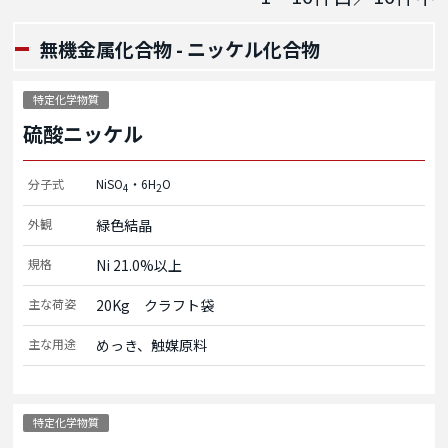
無機金属化合物 - ニッケル化合物
特定化学物質
硫酸ニッケル
分子式
NiSO
・6H
O
4
2
外観
緑色結晶
規格
Ni 21.0%以上
主な荷姿
20Kg　クラフト袋
主な用途
めっき、触媒原料
特定化学物質