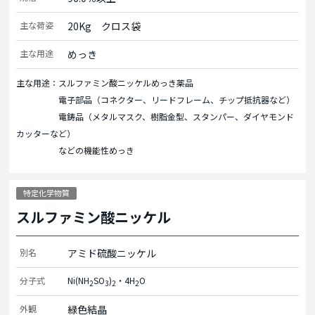
主な荷姿
20Kg　クロス袋
主な用途
めっき
主な用途：スルファミン酸ニッケルめっき薬品
電子部品（コネクター、リードフレーム、チップ抵抗器など）
電鋳品（メタルマスク、樹脂金型、スタンパー、ダイヤモンド
カッターなど）
などの機能性めっき
特定化学物質
スルファミン酸ニッケル
別名
アミド硫酸ニッケル
分子式
Ni(NH
SO
)
・4H
O
2
3
2
2
外観
緑色結晶