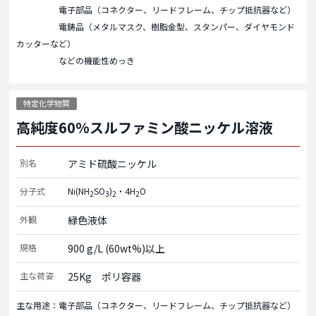
電子部品（コネクター、リードフレーム、チップ抵抗器など）
電鋳品（メタルマスク、樹脂金型、スタンパー、ダイヤモンド
カッターなど）
などの機能性めっき
特定化学物質
高純度60%スルファミン酸ニッケル溶液
別名
アミド硫酸ニッケル
分子式
Ni(NH
SO
)
・4H
O
2
3
2
2
外観
緑色液体
規格
900 g/L (60wt%)以上
主な荷姿
25Kg　ポリ容器
主な用途：電子部品（コネクター、リードフレーム、チップ抵抗器など）