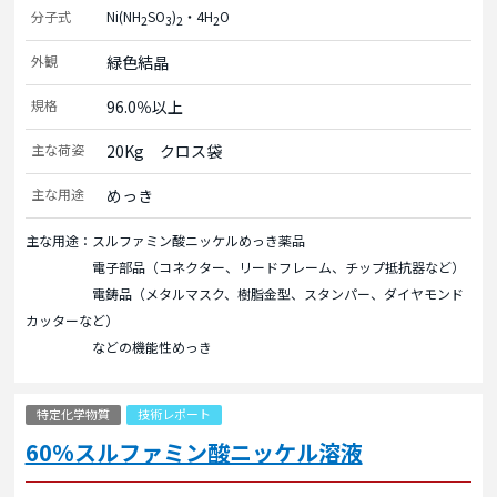
分子式
Ni(NH
SO
)
・4H
O
2
3
2
2
外観
緑色結晶
規格
96.0％以上
主な荷姿
20Kg　クロス袋
主な用途
めっき
主な用途：スルファミン酸ニッケルめっき薬品
電子部品（コネクター、リードフレーム、チップ抵抗器など）
電鋳品（メタルマスク、樹脂金型、スタンパー、ダイヤモンド
カッターなど）
などの機能性めっき
特定化学物質
技術レポート
60%スルファミン酸ニッケル溶液