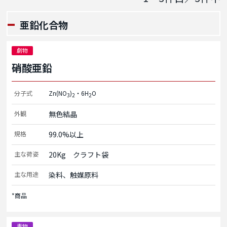
亜鉛化合物
劇物
硝酸亜鉛
分子式
Zn(NO
)
・6H
O
3
2
2
外観
無色結晶
規格
99.0%以上
主な荷姿
20Kg　クラフト袋
主な用途
染料、触媒原料
*商品
毒物