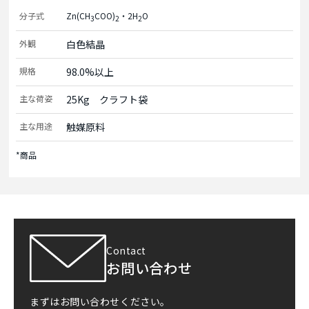
分子式
Zn(CH
COO)
・2H
O
3
2
2
外観
白色結晶
規格
98.0%以上
主な荷姿
25Kg　クラフト袋
主な用途
触媒原料
*商品
Contact
お問い合わせ
まずはお問い合わせください。