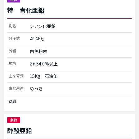
特 青化亜鉛
別名
シアン化亜鉛
分子式
Zn(CN)
2
外観
白色粉末
規格
Zn 54.0%以上
主な荷姿
15Kg　石油缶
主な用途
めっき
*商品
劇物
酢酸亜鉛